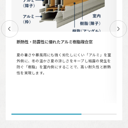
断熱性・防露性に優れたアルミ樹脂複合窓
断
と
夏の暑さや暴風雨にも強く劣化しにくい「アルミ」を室
窓
ガラ
外側に、冬の温かさ夏の涼しさをキープし結露の発生を
で
さ
防ぐ「樹脂」を室内側にすることで、高い耐久性と断熱
適
に省
性を実現します。
ま
にも