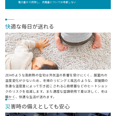
電力量から控除し、売電量については考慮しない
快
適な毎日が送れる
ZEHのような高断熱の住宅は外気温の影響を受けにくく、居室内の
温度変化が少ないため、冬場のリビングと風呂のような、部屋間の
急激な温度差によって引き起こされる心筋梗塞などのヒートショッ
クのリスクを低減します。また適度な空調使用で夏は涼しく、冬は
暖かく、快適な生活が送れます。
災
害時の備えとしても安心