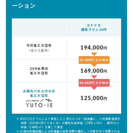
ーション
ユトイエ
標準プラン30坪
今の省エネ住宅
194,000
円
（省エネ基準）
25,000円 DOWN
ZEH水準の
169,000
円
省エネ住宅
44,000円 DOWN
太陽光パネル付きの
省エネ住宅
125,000
円
※ WEBプログラムにより算定した二次エネルギー削減量に、小売事業者表示
制度（2021年3月とりまとめ）の電気料金単価（27円/ｋWh）、都市ガス
単価（156円/㎡）を乗じて算定
※ 太陽光発電設備による発電量は自家消費を優先して対象住宅で消費される