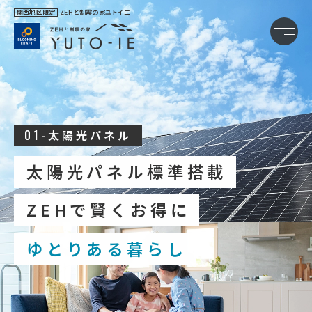
関西地区限定
ZEHと制震の家ユトイエ
01-
太陽光パネル
太陽光パネル標準搭載
ZEHで賢くお得に
ゆとりある暮らし