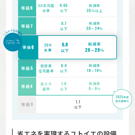
GX志向型
0.65
削減率
等級
8
水準
以下
35
％以上
削減率
0.7
等級
7
30～34
％
以下
削減率
0.8
ZEH
6
等級
20～29
水準
％
以下
削減率
低炭素
0.9
等級
5
10～19
％
住宅基準
以下
削減率
省エネ
1.0
等級
4
0～9
％
基準
以下
1.1
等級
3
以下
省エネを実現するユトイエの設備