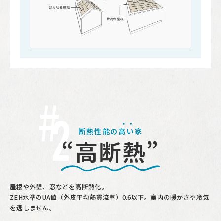
2
断熱性能の
高い
家
“高断熱”
屋根や外壁、窓などを高断熱化。
ZEH水準のUA値（外皮平均熱貫流率）0.6以下。室内の暖かさや冷気
を逃しません。