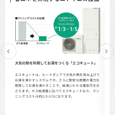
大気の熱を利用してお湯をつくる「エコキュート」
湯
幅に
エコキュートは、ヒートポンプで大気の熱を汲み上げて
高
お湯を沸かすシステムです。さらに割安な夜間の電力を
槽
使用してお湯を沸かすことで、給湯にかかる電気代をお
め
さえます。ガス給湯器に比べてエコキュートなら、ラン
節
ニングコストは約1/3~1/5になります。