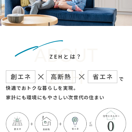
ABOUT
ZEHとは？
ZEH
で
快適でおトクな暮らしを実現。
家計にも環境にもやさしい次世代の住まい