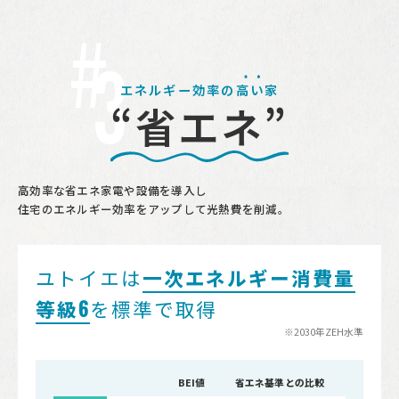
3
エネルギー効率の
高い
家
“省エネ”
高効率な省エネ家電や設備を導入し
住宅のエネルギー効率をアップして光熱費を削減。
ユトイエは
一次エネルギー消費量
6
等級
を標準で取得
BEI値
省エネ基準との比較