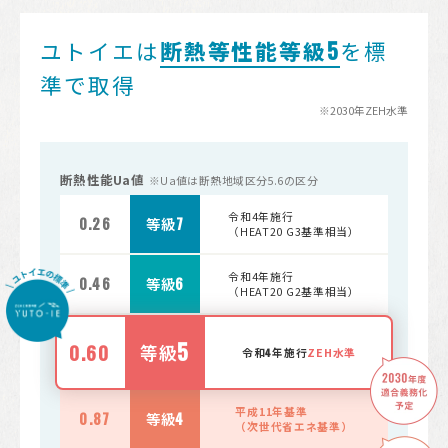
5
ユトイエは
断熱等性能等級
を標
準で取得
断熱性能Ua値
※Ua値は断熱地域区分5.6の区分
令和4年施行
0.26
等級
7
（HEAT20 G3基準相当）
令和4年施行
0.46
等級
6
（HEAT20 G2基準相当）
5
0.60
等級
4
令和
年施行
ZEH水準
平成11年基準
0.87
等級
4
（次世代省エネ基準）