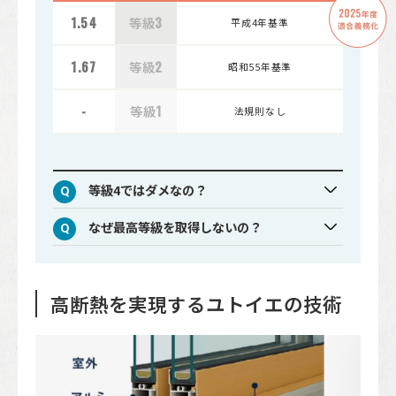
1.54
等級
3
平成4年基準
1.67
等級
2
昭和55年基準
-
等級
1
法規則なし
等級4ではダメなの？
なぜ最高等級を取得しないの？
高断熱を実現するユトイエの技術